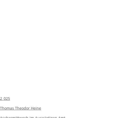
2_025
Thomas Theodor Heine
Aschermittwoch im Auswärtigen Amt