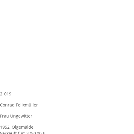
2_019
Conrad Felixmüller
Frau Ungewitter
1952,
Ölgemälde
Verkauft für:
3750,00 €