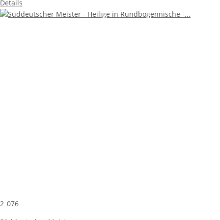
Details
2_076