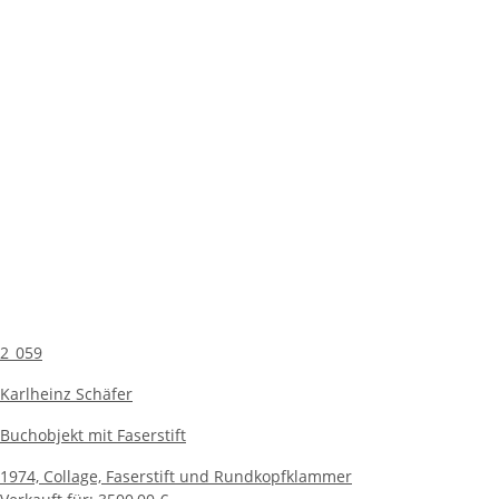
2_059
Karlheinz Schäfer
Buchobjekt mit Faserstift
1974,
Collage, Faserstift und Rundkopfklammer