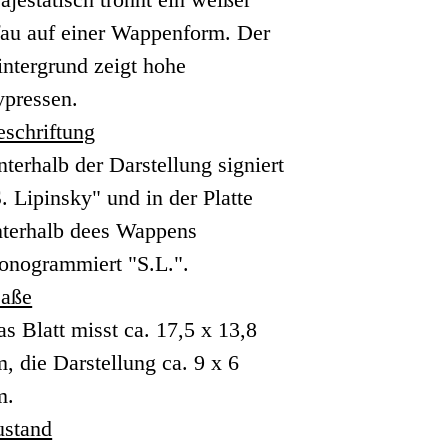
fau auf einer Wappenform. Der
ntergrund zeigt hohe
ypressen.
eschriftung
terhalb der Darstellung signiert
. Lipinsky" und in der Platte
nterhalb dees Wappens
onogrammiert "S.L.".
aße
s Blatt misst ca. 17,5 x 13,8
, die Darstellung ca. 9 x 6
m.
ustand