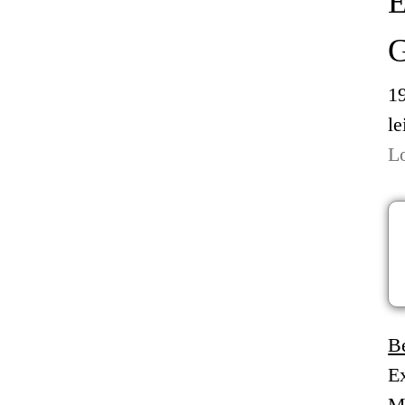
19
le
L
B
Ex
Ma