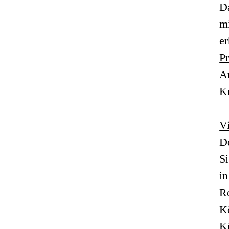
D
mi
er
P
A
K
V
D
S
in
Ro
K
K