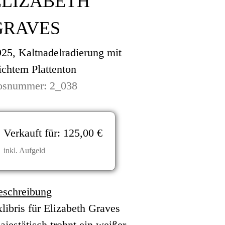
ELIZABETH
GRAVES
25, Kaltnadelradierung mit
ichtem Plattenton
osnummer: 2_038
Verkauft für:
125,00 €
inkl. Aufgeld
eschreibung
libris für Elizabeth Graves
jestätisch trohnt ein weißer