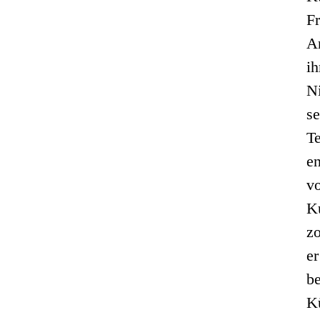
Fr
A
ih
Ni
se
T
e
v
K
z
e
be
K