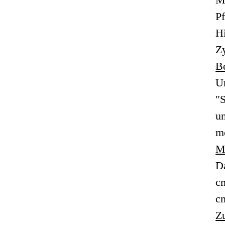
P
Hi
Z
B
Un
"S
u
m
M
Da
cm
c
Z