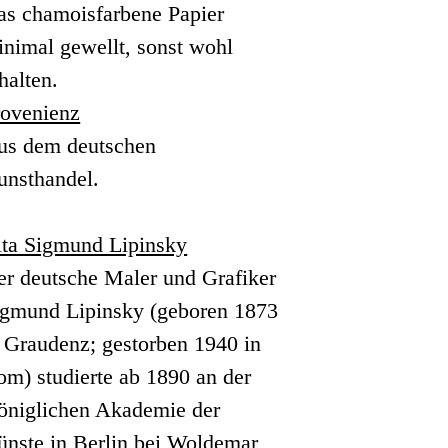
as chamoisfarbene Papier
nimal gewellt, sonst wohl
halten.
rovenienz
us dem deutschen
unsthandel.
ita Sigmund Lipinsky
er deutsche Maler und Grafiker
igmund Lipinsky (geboren 1873
 Graudenz; gestorben 1940 in
m) studierte ab 1890 an der
öniglichen Akademie der
ünste in Berlin bei Woldemar