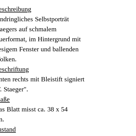
eschreibung
ndringliches Selbstporträt
taegers auf schmalem
uerformat, im Hintergrund mit
esigem Fenster und ballenden
olken.
eschriftung
ten rechts mit Bleistift signiert
. Staeger".
aße
s Blatt misst ca. 38 x 54
m.
ustand