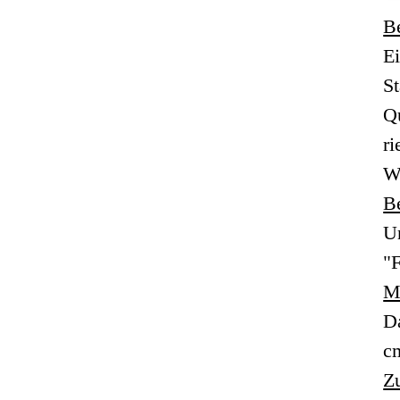
B
Ei
S
Q
ri
W
B
Un
"F
M
Da
c
Z