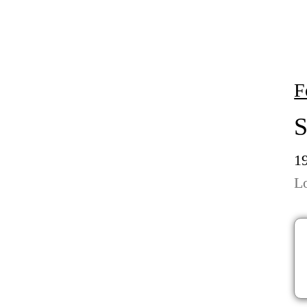
F
1
L