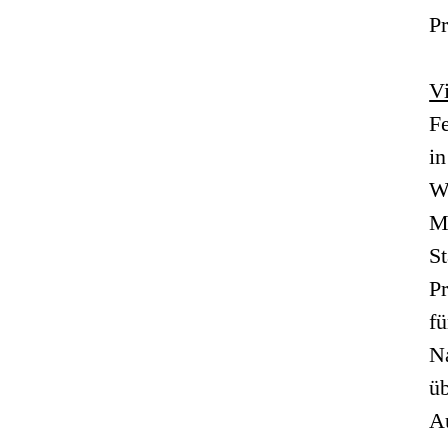
Pr
Vi
F
in
Wa
Ma
St
P
fü
N
üb
A