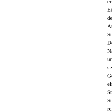
er
Ei
d
A
St
De
Na
un
s
Ge
ei
St
St
re