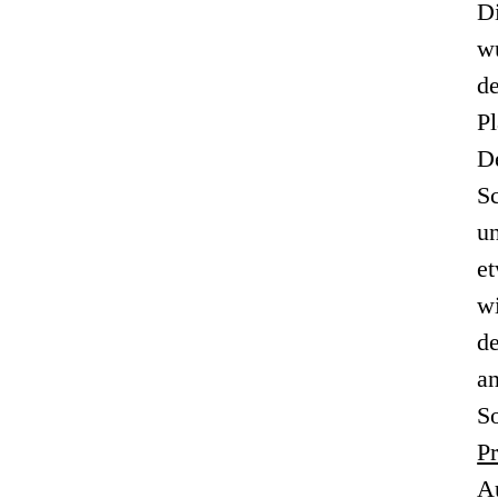
Di
w
de
Pl
D
Sc
un
et
wi
de
an
So
P
A