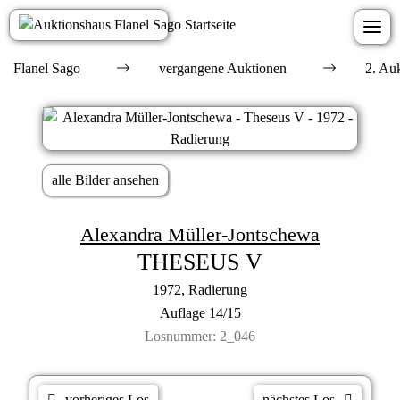
Flanel Sago
vergangene Auktionen
2. Au
alle Bilder ansehen
Alexandra Müller-Jontschewa
THESEUS V
1972, Radierung
Auflage 14/15
Losnummer: 2_046
vorheriges Los
nächstes Los