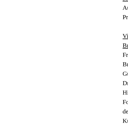
A
Pr
Vi
B
Fr
B
G
Dr
Hi
Fo
d
K