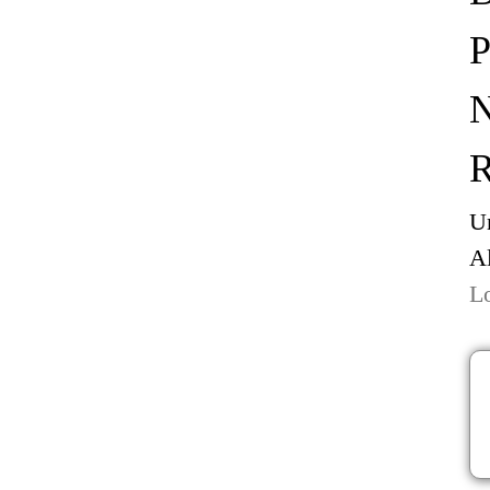
Um
A
L