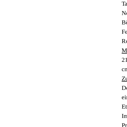
T
Ne
B
F
R
M
21
c
Z
De
ei
Et
Im
P