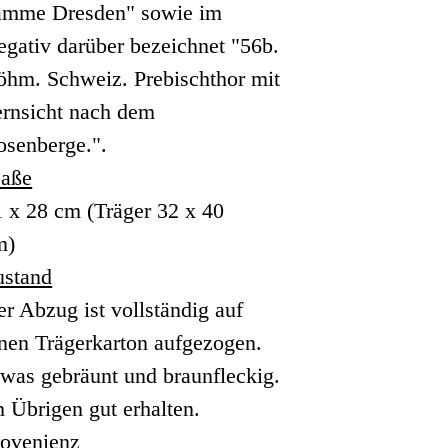
amme Dresden" sowie im
gativ darüber bezeichnet "56b.
öhm. Schweiz. Prebischthor mit
ernsicht nach dem
osenberge.".
aße
 x 28 cm (Träger 32 x 40
m)
ustand
r Abzug ist vollständig auf
nen Trägerkarton aufgezogen.
was gebräunt und braunfleckig.
 Übrigen gut erhalten.
rovenienz