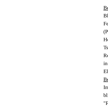
B
Bl
Fe
(P
H
Ts
Ro
i
El
B
I
b
"