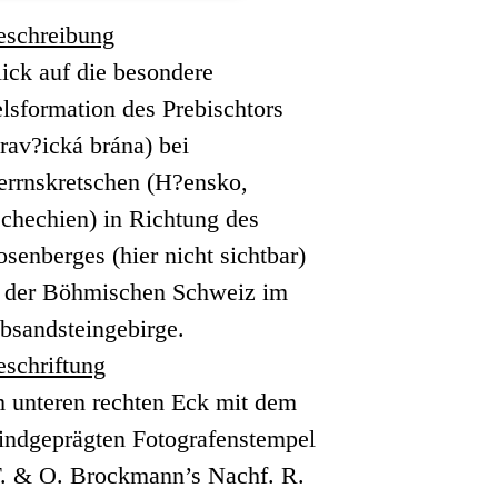
eschreibung
ick auf die besondere
lsformation des Prebischtors
rav?ická brána) bei
errnskretschen (H?ensko,
chechien) in Richtung des
senberges (hier nicht sichtbar)
n der Böhmischen Schweiz im
bsandsteingebirge.
eschriftung
m unteren rechten Eck mit dem
lindgeprägten Fotografenstempel
F. & O. Brockmann’s Nachf. R.