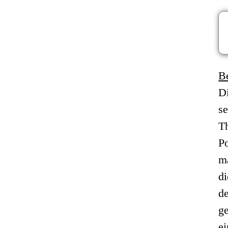
B
Di
se
T
Po
ma
d
de
g
ei