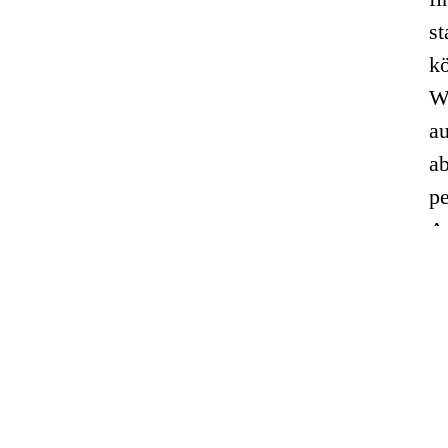
st
kö
We
au
ab
pe
Au
Si
ei
Sc
b
A
Be