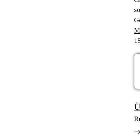
so
G
M
1
Ü
R