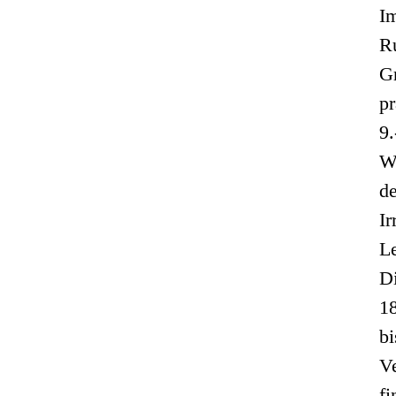
I
R
G
p
9
W
d
Ir
Le
Di
1
bi
V
f