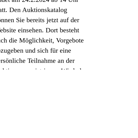
att. Den Auktionskatalog
nnen Sie bereits jetzt auf der
bsite einsehen. Dort besteht
ch die Möglichkeit, Vorgebote
zugeben und sich für eine
rsönliche Teilnahme an der
ktion zu registrieren. Wir laden
e und Ihre Begleitung herzlich
n, einen Einblick in das
haffen der Studierenden zu
ekommen und an der ersten
uktion teilzunehmen.
teiligte(r) Künstler*in(nen):